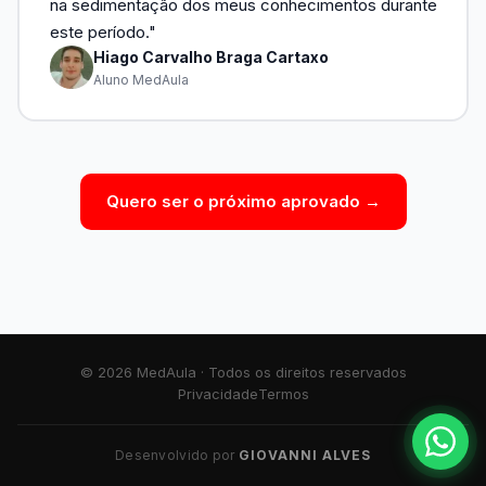
na sedimentação dos meus conhecimentos durante
este período."
Hiago Carvalho Braga Cartaxo
Aluno MedAula
Quero ser o próximo aprovado →
© 2026 MedAula · Todos os direitos reservados
Privacidade
Termos
Desenvolvido por
GIOVANNI ALVES