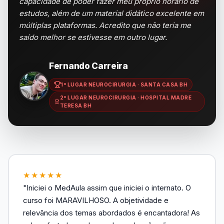
capacidade de poder fazer meu próprio horário de
estudos, além de um material didático excelente em
múltiplas plataformas. Acredito que não teria me
saído melhor se estivesse em outro lugar.
Fernando Carreira
1º LUGAR NEUROCIRURGIA · SANTA CASA BH
2º LUGAR NEUROCIRURGIA · HOSPITAL MADRE
TERESA BH
★★★★★
"Iniciei o MedAula assim que iniciei o internato. O
curso foi MARAVILHOSO. A objetividade e
relevância dos temas abordados é encantadora! As