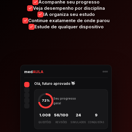
Acompanhe seu progresso
Veja desempenho por disciplina
IA organiza seu estudo
Continue exatamente de onde parou
Estude de qualquer dispositivo
med
AULA
Olá, futuro aprovado 👋
Seu progresso
72%
geral
1.008
56/100
24
9
QUESTÕES
REVISÕES
SIMULADOS
CONQUISTAS